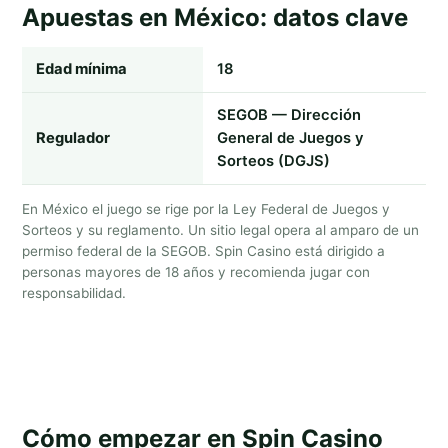
Apuestas en México: datos clave
Edad mínima
18
SEGOB — Dirección
Regulador
General de Juegos y
Sorteos (DGJS)
En México el juego se rige por la Ley Federal de Juegos y
Sorteos y su reglamento. Un sitio legal opera al amparo de un
permiso federal de la SEGOB. Spin Casino está dirigido a
personas mayores de 18 años y recomienda jugar con
responsabilidad.
Cómo empezar en Spin Casino