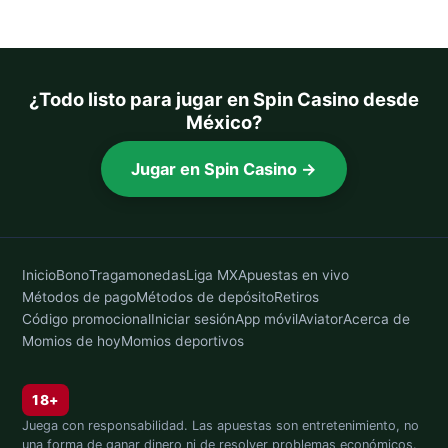
¿Todo listo para jugar en Spin Casino desde
México?
Jugar en Spin Casino →
Inicio
Bono
Tragamonedas
Liga MX
Apuestas en vivo
Métodos de pago
Métodos de depósito
Retiros
Código promocional
Iniciar sesión
App móvil
Aviator
Acerca de
Momios de hoy
Momios deportivos
18+
Juega con responsabilidad. Las apuestas son entretenimiento, no
una forma de ganar dinero ni de resolver problemas económicos.