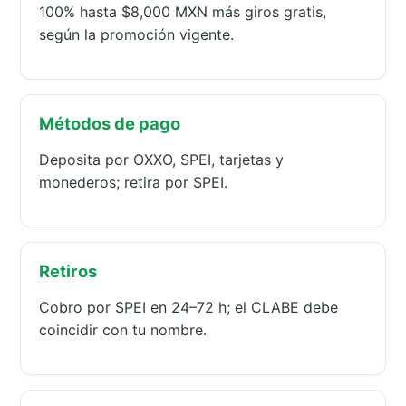
100% hasta $8,000 MXN más giros gratis,
según la promoción vigente.
Métodos de pago
Deposita por OXXO, SPEI, tarjetas y
monederos; retira por SPEI.
Retiros
Cobro por SPEI en 24–72 h; el CLABE debe
coincidir con tu nombre.