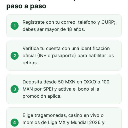
paso a paso
Regístrate con tu correo, teléfono y CURP;
debes ser mayor de 18 años.
Verifica tu cuenta con una identificación
oficial (INE o pasaporte) para habilitar los
retiros.
Deposita desde 50 MXN en OXXO o 100
MXN por SPEI y activa el bono si la
promoción aplica.
Elige tragamonedas, casino en vivo o
momios de Liga MX y Mundial 2026 y