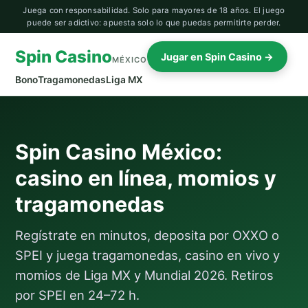
Juega con responsabilidad. Solo para mayores de 18 años. El juego
puede ser adictivo: apuesta solo lo que puedas permitirte perder.
Spin Casino
Jugar en Spin Casino →
MÉXICO
Bono
Tragamonedas
Liga MX
Spin Casino México:
casino en línea, momios y
tragamonedas
Regístrate en minutos, deposita por OXXO o
SPEI y juega tragamonedas, casino en vivo y
momios de Liga MX y Mundial 2026. Retiros
por SPEI en 24–72 h.