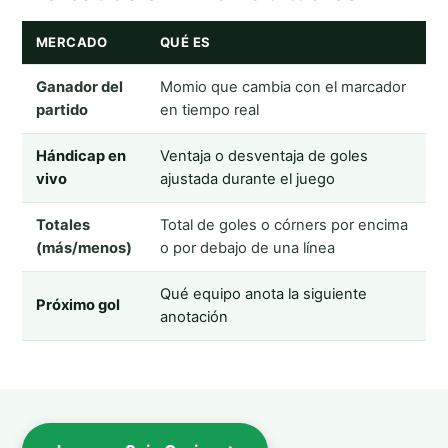
MERCADO
QUÉ ES
Ganador del
Momio que cambia con el marcador
partido
en tiempo real
Hándicap en
Ventaja o desventaja de goles
vivo
ajustada durante el juego
Totales
Total de goles o córners por encima
(más/menos)
o por debajo de una línea
Qué equipo anota la siguiente
Próximo gol
anotación